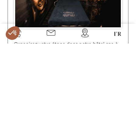
FR
Organisez votre étape dans notre hôtel spa à
Etretat. Échappée gourmande, pause détente,
séjour d’affaires… Réservez votre séjour dès
aujourd’hui et profitez des meilleurs prix avec
nos offres spéciales.
EN SAVOIR PLUS